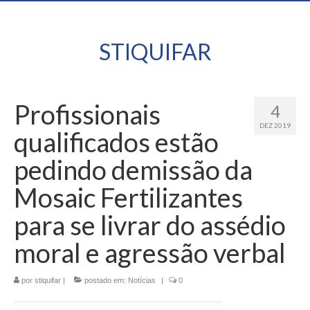
STIQUIFAR
Profissionais
4
DEZ 2019
qualificados estão
pedindo demissão da
Mosaic Fertilizantes
para se livrar do assédio
moral e agressão verbal
por
stiquifar
|
postado em:
Notícias
|
0