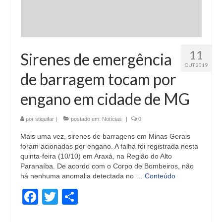
11
Sirenes de emergência
OUT 2019
de barragem tocam por
engano em cidade de MG
por
stiquifar
|
postado em:
Notícias
|
0
Mais uma vez, sirenes de barragens em Minas Gerais
foram acionadas por engano. A falha foi registrada nesta
quinta-feira (10/10) em Araxá, na Região do Alto
Paranaíba. De acordo com o Corpo de Bombeiros, não
há nenhuma anomalia detectada no …
Conteúdo
Facebook
Twitter
Share