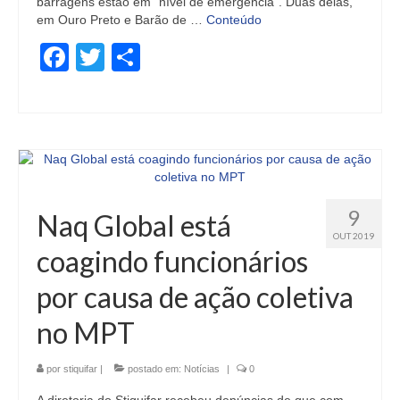
barragens estão em “nível de emergência”. Duas delas,
em Ouro Preto e Barão de …
Conteúdo
Facebook
Twitter
Share
9
Naq Global está
OUT 2019
coagindo funcionários
por causa de ação coletiva
no MPT
por
stiquifar
|
postado em:
Notícias
|
0
A diretoria do Stiquifar recebeu denúncias de que com