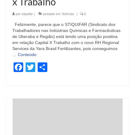
x Trabalho
por
stiquifar
|
postado em:
Notícias
|
0
Felizmente, parece que o STIQUIFAR (Sindicato dos
Trabalhadores nas Indústrias Químicas e Farmacêuticas
de Uberaba e Região) está tendo uma posição positiva
em relação Capital X Trabalho com o novo RH Regional
Services da Yara Brasil Fertilizantes, pois conseguimos
…
Conteúdo
Facebook
Twitter
Share