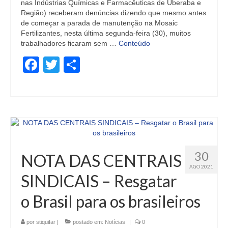
nas Indústrias Químicas e Farmacêuticas de Uberaba e
Região) receberam denúncias dizendo que mesmo antes
de começar a parada de manutenção na Mosaic
Fertilizantes, nesta última segunda-feira (30), muitos
trabalhadores ficaram sem …
Conteúdo
Facebook
Twitter
Share
30
NOTA DAS CENTRAIS
AGO 2021
SINDICAIS – Resgatar
o Brasil para os brasileiros
por
stiquifar
|
postado em:
Notícias
|
0